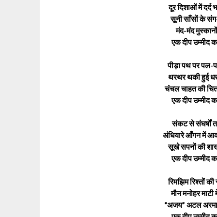
दूर दिशाओं में दर्द
सूनी साँसों के स
मंद-मंद मुस्कानो
एक दीप उम्मीद का
पीड़ा पथ पर पल-पल
थरथर थकी हुई धरत
चंचल चाहत की चितवन
एक दीप उम्मीद का
संकट से संघर्षो
अंधियारे आँगन में 
सूखे सपनों की शाखो
एक दीप उम्मीद का
रिमझिम रिश्तों की र
मौन मनोहर माटी मे
“अजय” अटल अरमानों
एक दीप उम्मीद का