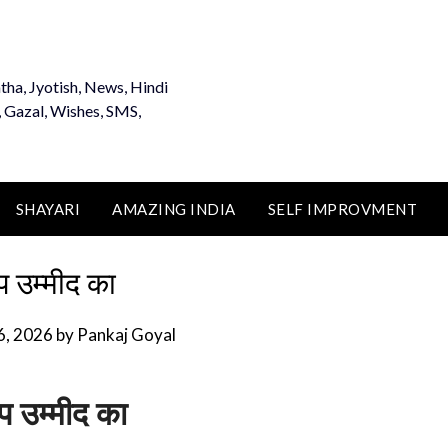
tha, Jyotish, News, Hindi
, Gazal, Wishes, SMS,
SHAYARI
AMAZING INDIA
SELF IMPROVMENT
प उम्मीद का
6, 2026
by
Pankaj Goyal
 उम्मीद का