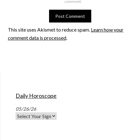
comment.
This site uses Akismet to reduce spam.
Learn how your
comment data is processed
.
Daily Horoscope
05/26/26