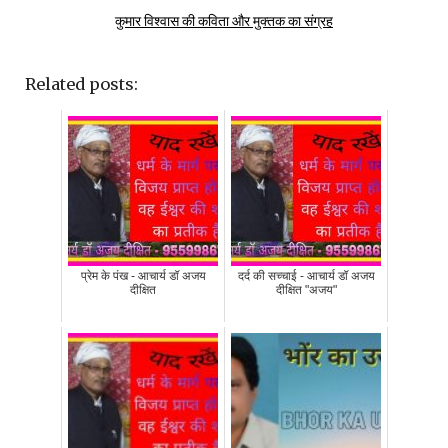
कुमार विश्वास की कविता और मुक्तक का संग्रह
Related posts:
प्रेम के पंख - आचार्य डॉ अजय
दर्द की सच्चाई - आचार्य डॉ अजय
दीक्षित
दीक्षित "अजय"