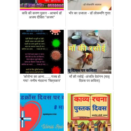
कवि की करुण पुकार - आचार्य डॉ
भोंर का उजाला - डॉ लोकमणि गुप्ता
अजय दीक्षित "अजय"
'कोरोना का आना........गजब हो
माँ की रसोई -अंजलि देवांगन (मातृ
गया'- मनीष नंदवाना 'चित्रकार'
दिवस पर कविता)