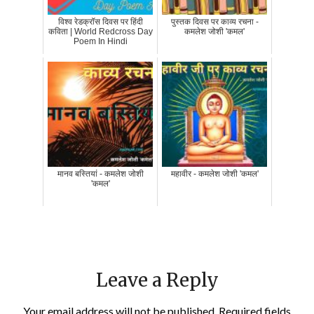
विश्व रेडक्रॉस दिवस पर हिंदी
पुस्तक दिवस पर काव्य रचना -
कविता | World Redcross Day
कमलेश जोशी 'कमल'
Poem In Hindi
मानव बस्तियां - कमलेश जोशी
महावीर - कमलेश जोशी 'कमल'
'कमल'
Leave a Reply
Your email address will not be published.
Required fields