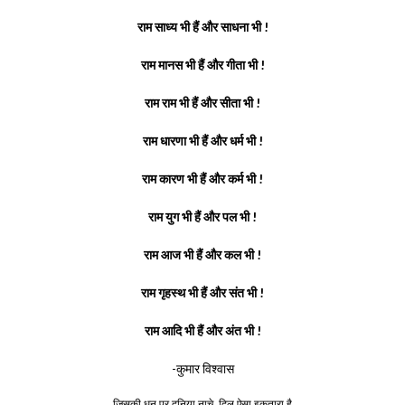
राम साध्य भी हैं और साधना भी !
राम मानस भी हैं और गीता भी !
राम राम भी हैं और सीता भी !
राम धारणा भी हैं और धर्म भी !
राम कारण भी हैं और कर्म भी !
राम युग भी हैं और पल भी !
राम आज भी हैं और कल भी !
राम गृहस्थ भी हैं और संत भी !
राम आदि भी हैं और अंत भी !
-कुमार विश्वास
जिसकी धुन पर दुनिया नाचे, दिल ऐसा इकतारा है