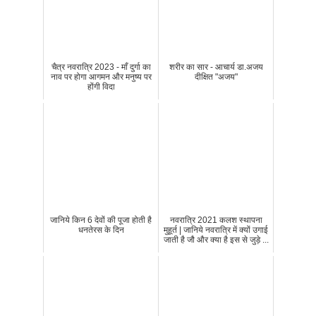
चैत्र नवरात्रि 2023 - माँ दुर्गा का
शरीर का सार - आचार्य डा.अजय
नाव पर होगा आगमन और मनुष्य पर
दीक्षित "अजय"
होंगी विदा
जानिये किन 6 देवों की पूजा होती है
नवरात्रि 2021 कलश स्थापना
धनतेरस के दिन
मुहूर्त | जानिये नवरात्रि में क्यों उगाई
जाती है जौ और क्या है इस से जुड़े ...