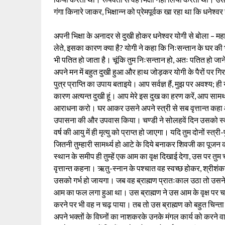
गंगा किनारे जाकर, भिक्षान्न को प्रेमपूर्वक खा रहा था कि धनेश्
अपनी भिक्षा के अनादर से दुखी होकर धनेश्वर योगी से बोला – महात्मन
लेते, इसका कारण क्या है? योगी ने कहा कि निःसन्तान के घर की भ
भी पतित हो जाता है। चूंकि तुम निःसन्तान हो, अतः पतित हो जाने के
अपने मन में बहुत दुखी हुआ और हाथ जोड़कर योगी के पैरों पर ग
पुत्र प्राप्ति का उपाय बताइये। आप सर्वज्ञ हैं, मुझ पर अवश्य; ही 
कारण अत्यन्त दुखी हूं। आप मेरे इस दुख का हरण करें, आप सामर्थ
आराधना करो। घर आकर उसने अपने स्त्री से सब वृत्तान्त कहा औ
उपासना की और उपवास किया। चण्डी ने सोलहवें दिन उसको स्वप्न म
वर्ष की आयु में ही मृत्यु को प्राप्त हो जाएगा। यदि तुम दोनों स्त्र
जितनी तुम्हारी सामर्थ्य हो आटे के दिये बनाकर शिवजी का पूजन 
स्थान के समीप ही तुम्हें एक आम का वृक्ष दिखाई देगा, उस पर 
वृत्तान्त कहना। ऋतु-स्नान के पश्चात वह स्वच्छ होकर, श्री
उसको गर्भ हो जायगा। जब वह ब्राह्मण प्रातःकाल उठा तो उसने 
आम का फल लगा हुआ था। उस ब्राह्मण ने उस आम के वृक्ष पर चढ़क
करने पर भी वह न चढ़ पाया। तब तो उस ब्राह्मण को बहुत चिन्ता
अपने भक्तों के विघ्नों का नाशकरके उनके मंगल कार्य को करने वाले