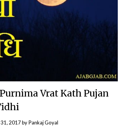
िधि | Purnima Vrat Kath Pujan
idhi
 31, 2017
by
Pankaj Goyal