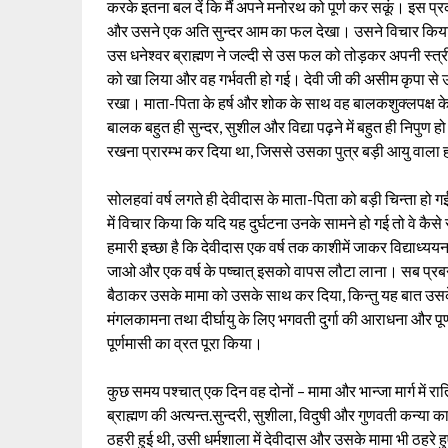
करके इतना बल दें कि मैं अपने मनोरथ को पूर्ण कर सकूं। इस प्रक
और उसने एक अति सुन्दर आम का फल देखा। उसने विचार किया क
उस धनेश्वर ब्राह्मण ने जल्दी से उस फल को तोड़कर अपनी स्
को खा लिया और वह गर्भवती हो गई। देवी जी की असीम कृपा से उसे
रखा। माता-पिता के हर्ष और शोक के साथ वह बालकशुक्लपक्ष के चन
बालक बहुत ही सुन्दर, सुशील और विद्या पढ़ने में बहुत ही निपुण ह
रखना प्रारम्भ कर दिया था, जिससे उसका पुत्र बड़ी आयु वाला
सोलहवां वर्ष लगते ही देवीदास के माता-पिता को बड़ी चिन्ता हो ग
में विचार किया कि यदि यह दुर्घटना उनके सामने हो गई तो वे कैस
हमारी इच्छा है कि देवीदास एक वर्ष तक काशीमें जाकर विद्याध्
जाओ और एक वर्ष के पष्चात् इसको वापस लौटा लाना। सब प्रबन्
बैठाकर उसके मामा को उसके साथ कर दिया, किन्तु यह बात उसके
मंगलकामना तथा दीर्घायु के लिए भगवती दुर्गा की आराधना और प
पूर्णमासी का व्रत पूरा किया।
कुछ समय पश्चात् एक दिन वह दोनों – मामा और भान्जा मार्ग में रात्
ब्राह्मण की अत्यन्त.सुन्दरी, सुशीला, विदुषी और गुणवती कन्य
ठहरी हुई थी, उसी धर्मशाला में देवीदास और उसके मामा भी ठहर