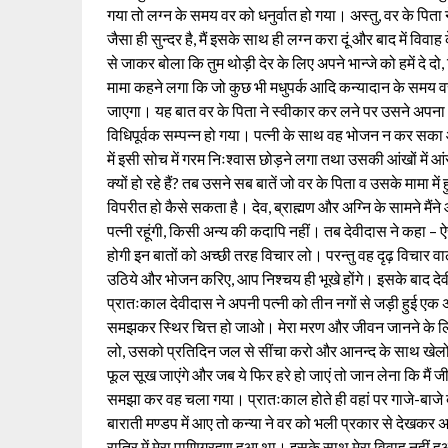
गया तो लग्न के समय वर को धनुर्वात हो गया। अस्तु, वर के पिता ने
जैसा ही सुन्दर है, मैं इसके साथ ही लग्न करा दूं और बाद में विव
से जाकर बोला कि तुम थोड़ी देर के लिए अपने भान्जे को हमें दे
मामा कहने लगा कि जो कुछ भी मधुपर्क आदि कन्यादान के समय वर को
जाएगा। यह बात वर के पिता ने स्वीकार कर लने पर उसने अपना भ
विधिपूर्वक सम्पन्न हो गया। पत्नी के साथ वह भोजन न कर सका 
में इसी सोच में गरम निःश्वास छोड़ने लगा तथा उसकी आंखों में 
क्यों हो रहे हैं? तब उसने सब बातें जो वर के पिता व उसके मामा 
विपरीत हो कैसे सकता है। देव, ब्राह्मण और अग्नि के सामने मैं
पत्नी रहूंगी, किसी अन्य की कदापि नहीं। तब देवीदास ने कहा – ऐस
होगी इन बातों को अच्छी तरह विचार लो। परन्तु वह दृढ़ विचार व
उठिये और भोजन करिए, आप निश्चय ही भूखे होंगे। इसके बाद देव
प्रातःकाल देवीदास ने अपनी पत्नी को तीन नगों से जड़ी हुई एक 
समझकर स्थिर चित्त हो जाओ। मेरा मरण और जीवन जानने के लिए
लो, उसको प्रतिदिन जल से सींचा करो और आनन्द के साथ खेलो-
फूल सूख जाएंगे और जब ये फिर हरे हो जाएं तो जान लेना कि मैं 
समझा कर वह चला गया। प्रातःकाल होते ही वहां पर गाजे-बाजे
बाराती मण्डप में आए तो कन्या ने वर को भली प्रकार से देखकर अ
रात्रि में मेरा पाणिग्रहण हुआ था। इसके साथ मेरा विवाह नहीं हु