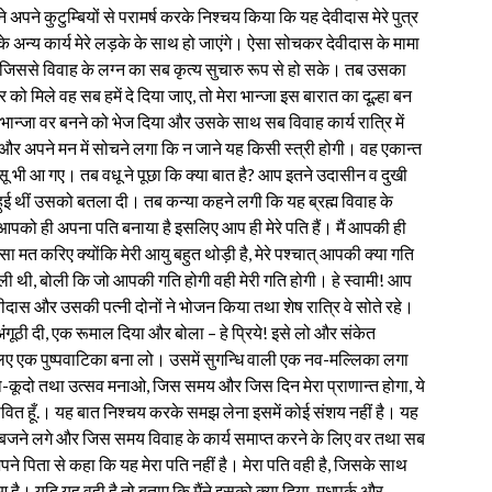
 अपने कुटुम्बियों से परामर्ष करके निश्चय किया कि यह देवीदास मेरे पुत्र
ाह के अन्य कार्य मेरे लड़के के साथ हो जाएंगे। ऐसा सोचकर देवीदास के मामा
 दो, जिससे विवाह के लग्न का सब कृत्य सुचारु रूप से हो सके। तब उसका
 मिले वह सब हमें दे दिया जाए, तो मेरा भान्जा इस बारात का दूल्हा बन
ान्जा वर बनने को भेज दिया और उसके साथ सब विवाह कार्य रात्रि में
और अपने मन में सोचने लगा कि न जाने यह किसी स्त्री होगी। वह एकान्त
आंसू भी आ गए। तब वधू ने पूछा कि क्या बात है? आप इतने उदासीन व दुखी
में हुई थीं उसको बतला दी। तब कन्या कहने लगी कि यह ब्रह्म विवाह के
ने आपको ही अपना पति बनाया है इसलिए आप ही मेरे पति हैं। मैं आपकी ही
ा मत करिए क्योंकि मेरी आयु बहुत थोड़ी है, मेरे पश्चात् आपकी क्या गति
ाली थी, बोली कि जो आपकी गति होगी वही मेरी गति होगी। हे स्वामी! आप
ीदास और उसकी पत्नी दोनों ने भोजन किया तथा शेष रात्रि वे सोते रहे।
अंगूठी दी, एक रूमाल दिया और बोला – हे प्रिये! इसे लो और संकेत
 एक पुष्पवाटिका बना लो। उसमें सुगन्धि वाली एक नव-मल्लिका लगा
कूदो तथा उत्सव मनाओ, जिस समय और जिस दिन मेरा प्राणान्त होगा, ये
जीवित हूँ.। यह बात निश्चय करके समझ लेना इसमें कोई संशय नहीं है। यह
 बजने लगे और जिस समय विवाह के कार्य समाप्त करने के लिए वर तथा सब
पने पिता से कहा कि यह मेरा पति नहीं है। मेरा पति वही है, जिसके साथ
आ है। यदि यह वही है तो बताए कि मैंने इसको क्या दिया, मधुपर्क और