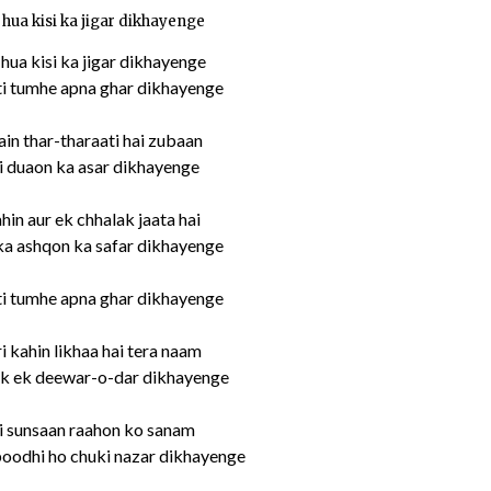
ua kisi ka jigar dikhayenge
ua kisi ka jigar dikhayenge
ti tumhe apna ghar dikhayenge
in thar-tharaati hai zubaan
uii duaon ka asar dikhayenge
in aur ek chhalak jaata hai
ka ashqon ka safar dikhayenge
ti tumhe apna ghar dikhayenge
ri kahin likhaa hai tera naam
ak ek deewar-o-dar dikhayenge
ai sunsaan raahon ko sanam
boodhi ho chuki nazar dikhayenge