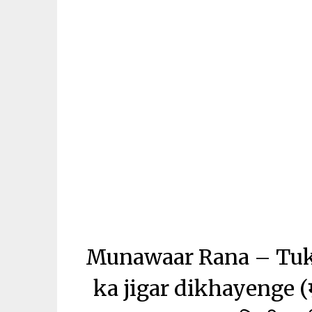
Munawaar Rana – Tukd
ka jigar dikhayenge (मुनव्