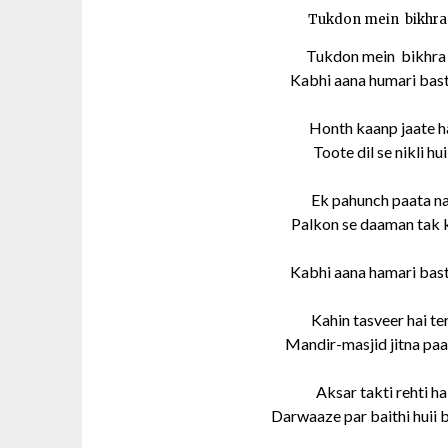
Tukdon mein bikhra h
Tukdon mein bikhra h
Kabhi aana humari bas
Honth kaanp jaate ha
Toote dil se nikli h
Ek pahunch paata nah
Palkon se daaman tak 
Kabhi aana hamari bas
Kahin tasveer hai te
Mandir-masjid jitna pa
Aksar takti rehti h
Darwaaze par baithi huii 